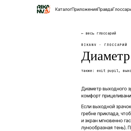
Каталог
Приложения
Правда
Глоссар
← весь глоссарий
RIKANV · ГЛОССАРИЙ
Диаметр
также:
exit pupil, вых
Диаметр выходного з
комфорт прицеливани
Если выходной зрачок
гребне приклада, что
и экран мгновенно га
лунообразная тень).