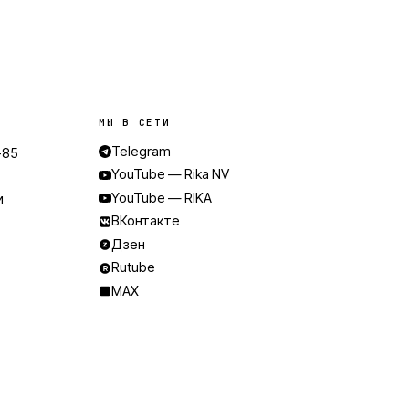
МЫ В СЕТИ
Telegram
-85
YouTube — Rika NV
e
YouTube — RIKA
и
ВКонтакте
Дзен
Rutube
MAX