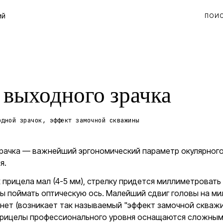
ий
ПОИ
 выходного зрачка
одной зрачок, эффект замочной скважины
рачка — важнейший эргономический параметр окулярного
я.
 прицела мал (4-5 мм), стрелку придется миллиметроват
бы поймать оптическую ось. Малейший сдвиг головы на м
снет (возникает так называемый "эффект замочной скваж
 Прицелы профессионального уровня оснащаются сложны