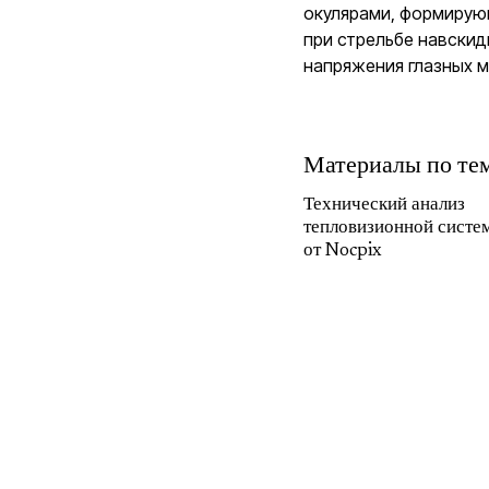
окулярами, формирую
при стрельбе навски
напряжения глазных 
Материалы по те
Технический анализ
тепловизионной систе
от Nocpix