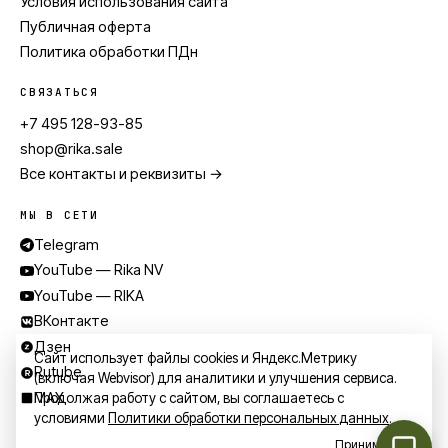
Условия использования сайта
Публичная оферта
Политика обработки ПДн
СВЯЗАТЬСЯ
+7 495 128-93-85
shop@rika.sale
Все контакты и реквизиты →
МЫ В СЕТИ
Telegram
YouTube — Rika NV
YouTube — RIKA
ВКонтакте
Дзен
Сайт использует файлы cookies и Яндекс.Метрику
Rutube
(включая Webvisor) для аналитики и улучшения сервиса.
MAX
Продолжая работу с сайтом, вы соглашаетесь с
условиями
Политики обработки персональных данных
.
Принимаю