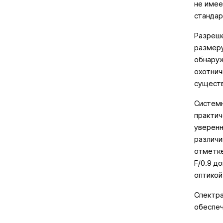
не имее
стандар
Разреше
размеру
обнаруж
охотнич
существ
Системн
практич
уверенн
различи
отметке
F/0.9 д
оптикой
Спектра
обеспеч