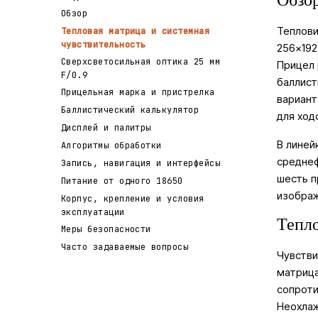
Обзо
Обзор
Теплови
Тепловая матрица и системная
чувствительность
256×192
Сверхсветосильная оптика 25 мм
Прицел 
F/0.9
баллист
Прицельная марка и пристрелка
вариант
Баллистический калькулятор
для ход
Дисплей и палитры
В линей
Алгоритмы обработки
среднеф
Запись, навигация и интерфейсы
шесть п
Питание от одного 18650
изображ
Корпус, крепление и условия
эксплуатации
Тепло
Меры безопасности
Часто задаваемые вопросы
Чувств
матрица
сопроти
Неохлаж