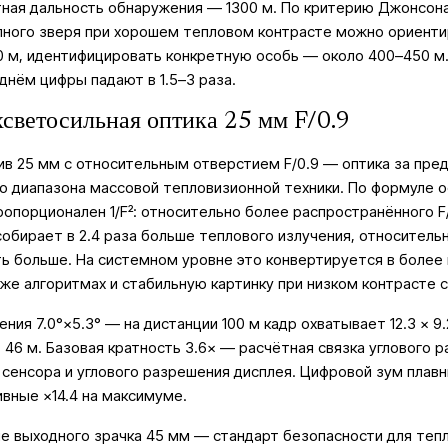
ная дальность обнаружения — 1300 м. По критерию Джонсон
пного зверя при хорошем тепловом контрасте можно ориенти
 м, идентифицировать конкретную особь — около 400–450 м.
днём цифры падают в 1.5–3 раза.
светосильная оптика 25 мм F/0.9
в 25 мм с относительным отверстием F/0.9 — оптика за пре
о диапазона массовой тепловизионной техники. По формуле 
ропорционален 1/F²: относительно более распространённого F/
собирает в 2.4 раза больше теплового излучения, относительн
ь больше. На системном уровне это конвертируется в более
 же алгоритмах и стабильную картинку при низком контрасте 
ения 7.0°×5.3° — на дистанции 100 м кадр охватывает 12.3 × 9.
× 46 м. Базовая кратность 3.6× — расчётная связка углового 
 сенсора и углового разрешения дисплея. Цифровой зум плавн
вные ×14.4 на максимуме.
е выходного зрачка 45 мм — стандарт безопасности для теп