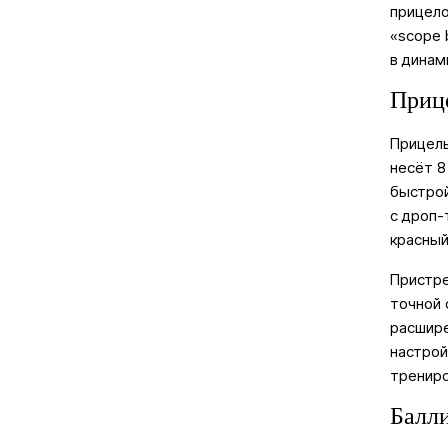
прицело
«scope 
в динам
Прице
Прицель
несёт 8
быстрой
с дроп-
красный
Пристре
точной 
расшире
настрой
трениро
Балли