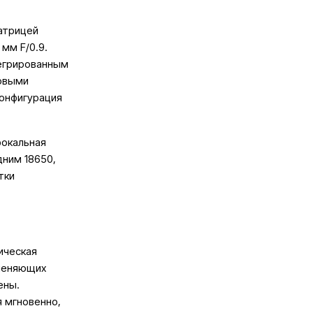
матрицей
мм F/0.9.
тегрированным
товыми
конфигурация
фокальная
дним 18650,
тки
ическая
зменяющих
ены.
 мгновенно,