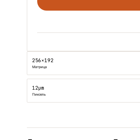
256×192
Матрица
12μm
Пиксель