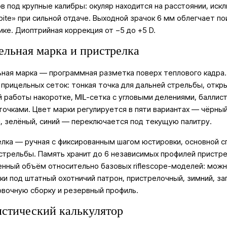
в под крупные калибры: окуляр находится на расстоянии, ис
bite» при сильной отдаче. Выходной зрачок 6 мм облегчает по
ике. Диоптрийная коррекция от −5 до +5 D.
льная марка и пристрелка
ная марка — программная разметка поверх теплового кадра.
 прицельных сеток: тонкая точка для дальней стрельбы, откр
 работы накоротке, MIL-сетка с угловыми делениями, баллис
точками. Цвет марки регулируется в пяти вариантах — чёрный
, зелёный, синий — переключается под текущую палитру.
лка — ручная с фиксированным шагом юстировки, основной с
стрельбы. Память хранит до 6 независимых профилей пристр
нный объём относительно базовых riflescope-моделей: мож
ки под штатный охотничий патрон, пристрелочный, зимний, за
вочную сборку и резервный профиль.
стический калькулятор