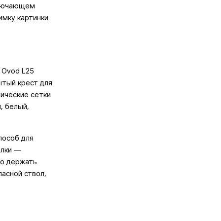
ключающем
имку картинки
 Ovod L25
ытый крест для
тические сетки
, белый,
пособ для
елки —
но держать
пасной ствол,