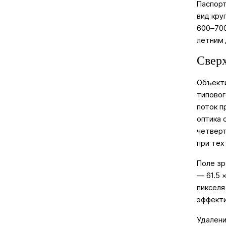
Паспорт
вид кру
600–700
летним 
Сверх
Объекти
типовог
поток п
оптика 
четверт
при тех
Поле зр
— 61.5 
пикселя
эффекти
Удалени