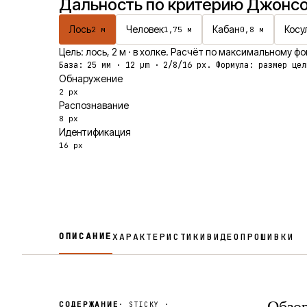
Дальность по критерию Джонс
Лось
Человек
Кабан
Косу
2
м
1,75
м
0,8
м
Цель:
лось
,
2
м
· в холке
. Расчёт по максимальному фо
База:
25
мм ·
12
μm · 2/8/16 px. Формула: размер цел
Обнаружение
2 px
Распознавание
8 px
Идентификация
16 px
ОПИСАНИЕ
ХАРАКТЕРИСТИКИ
ВИДЕО
ПРОШИВКИ
СОДЕРЖАНИЕ
· STICKY ·