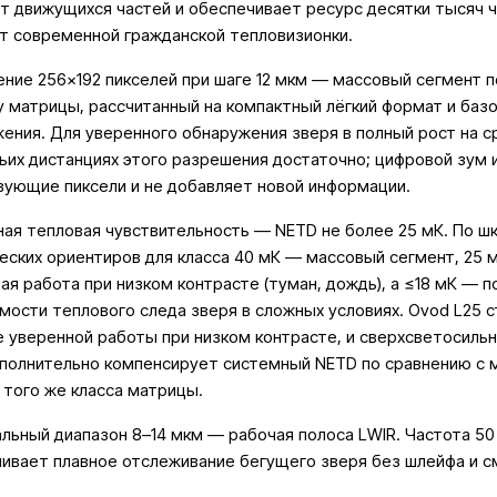
т движущихся частей и обеспечивает ресурс десятки тысяч 
т современной гражданской тепловизионки.
ние 256×192 пикселей при шаге 12 мкм — массовый сегмент 
 матрицы, рассчитанный на компактный лёгкий формат и баз
ения. Для уверенного обнаружения зверя в полный рост на с
ьих дистанциях этого разрешения достаточно; цифровой зум
ующие пиксели и не добавляет новой информации.
ая тепловая чувствительность — NETD не более 25 мК. По ш
еских ориентиров для класса 40 мК — массовый сегмент, 25 
ая работа при низком контрасте (туман, дождь), а ≤18 мК — п
мости теплового следа зверя в сложных условиях. Ovod L25 с
 уверенной работы при низком контрасте, и сверхсветосильн
ополнительно компенсирует системный NETD по сравнению с 
 того же класса матрицы.
льный диапазон 8–14 мкм — рабочая полоса LWIR. Частота 50
ивает плавное отслеживание бегущего зверя без шлейфа и с