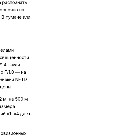
а распознать
ровочно на
 В тумане или
делами
освещённости
1.4 такая
о F/1.0 — на
 низкий NETD
сцены.
2 м, на 500 м
размера
ый ×1–×4 даёт
ловизионных