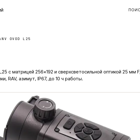
ий
ПОИ
ANV OVOD L25
25 с матрицей 256×192 и сверхсветосильной оптикой 25 мм F
, RAV, азимут, IP67, до 10 ч работы.