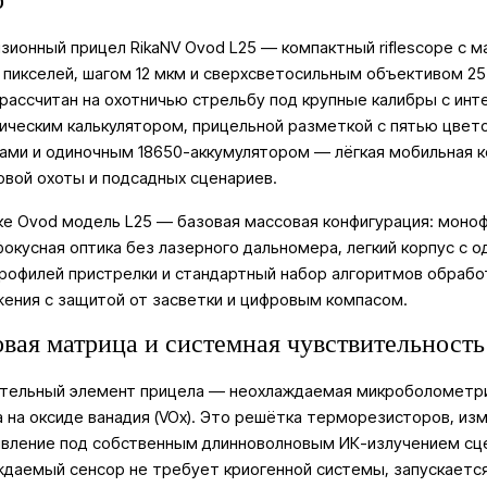
р
зионный прицел RikaNV Ovod L25 — компактный riflescope с 
 пикселей, шагом 12 мкм и сверхсветосильным объективом 25 
рассчитан на охотничью стрельбу под крупные калибры с ин
ическим калькулятором, прицельной разметкой с пятью цве
ами и одиночным 18650-аккумулятором — лёгкая мобильная 
овой охоты и подсадных сценариев.
ке Ovod модель L25 — базовая массовая конфигурация: моно
окусная оптика без лазерного дальномера, легкий корпус с о
рофилей пристрелки и стандартный набор алгоритмов обрабо
ения с защитой от засветки и цифровым компасом.
вая матрица и системная чувствительность
ительный элемент прицела — неохлаждаемая микроболометр
 на оксиде ванадия (VOx). Это решётка терморезисторов, и
вление под собственным длинноволновым ИК-излучением сц
даемый сенсор не требует криогенной системы, запускается