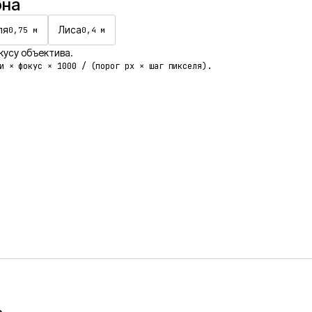
она
ля
Лиса
0,75
м
0,4
м
кусу объектива.
и × фокус × 1000 / (порог px × шаг пикселя).