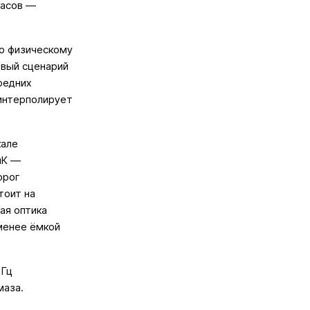
часов —
по физическому
овый сценарий
редних
 интерполирует
кале
мК —
орог
тоит на
ая оптика
менее ёмкой
 Гц
маза.