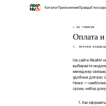
Каталог
Приложения
Правда
Глоссар
← на главную
Оплата и
г. москва
·
редакц
На сайте RikaNV н
выбираете модель
менеджер связыва
удобные для вас 
Ниже — наиболее 
сроки, набор док
Как оформить