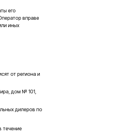
аты его
 Оператор вправе
или иных
сят от региона и
ира, дом № 101,
льных дилеров по
в течение