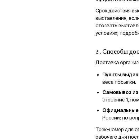
Срок действия выс
выставления, есл
отозвать выставл
условиях; подробн
3
.
Способы дос
Доставка организ
Пункты выдач
веса посылки.
Самовывоз из
строение 1, по
Официальные
России; по во
Трек-номер для о
рабочего дня пос