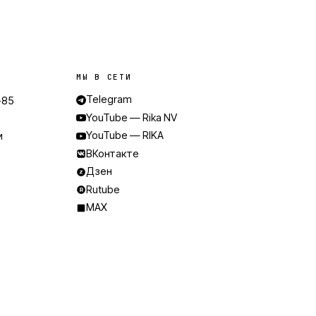
МЫ В СЕТИ
Telegram
-85
YouTube — Rika NV
e
YouTube — RIKA
и
ВКонтакте
Дзен
Rutube
MAX