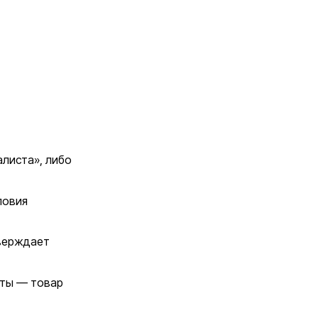
листа», либо
ловия
тверждает
аты — товар