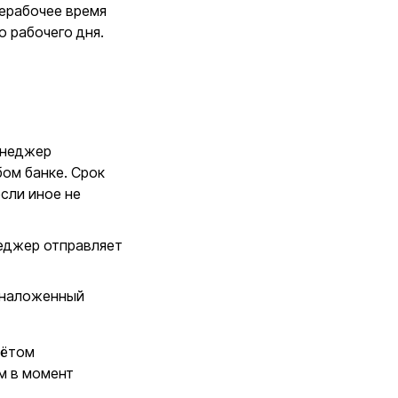
нерабочее время
 рабочего дня.
енеджер
бом банке. Срок
если иное не
еджер отправляет
(наложенный
чётом
м в момент