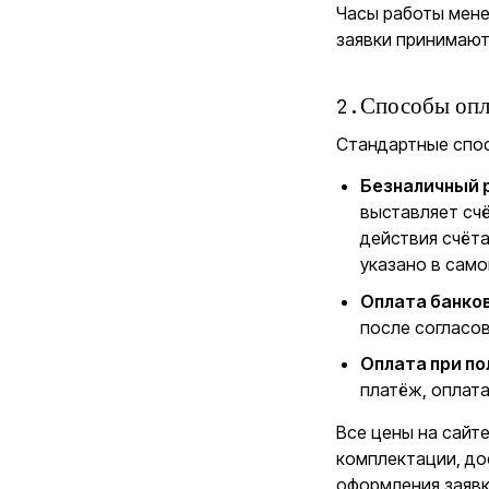
Часы работы мене
заявки принимают
2
.
Способы опл
Стандартные спо
Безналичный р
выставляет счё
действия счёта
указано в само
Оплата банко
после согласов
Оплата при п
платёж, оплата
Все цены на сайте
комплектации, до
оформления заявк