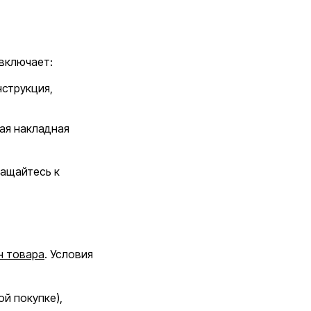
 включает:
нструкция,
ная накладная
ращайтесь к
н товара
. Условия
ой покупке),