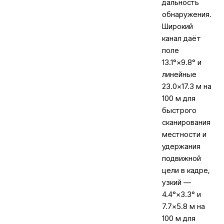
дальность
обнаружения.
Широкий
канал даёт
поле
13.1°×9.8° и
линейные
23.0×17.3 м на
100 м для
быстрого
сканирования
местности и
удержания
подвижной
цели в кадре,
узкий —
4.4°×3.3° и
7.7×5.8 м на
100 м для