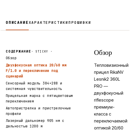
ОПИСАНИЕ
ХАРАКТЕРИСТИКИ
ПРОШИВКИ
СОДЕРЖАНИЕ
· STICKY ·
Обзор
Обзор
Тепловизионный
Двухфокусная оптика 20/60 мм
F/1.0 и переключение под
прицел RikaNV
сценарий
Lesnik2 360L
Сенсорный модуль 384×288 и
PRO —
системная чувствительность
двухфокусный
Прицельная марка с пятицветовым
riflescope
переключением
премиум-
Автопристрелка и пристрелочные
класса с
профили
переключаемой
Лазерный дальномер 905 нм с
дальностью 1200 м
оптикой 20/60