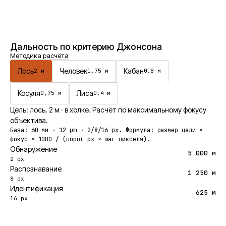
Дальность по критерию Джонсона
Методика расчёта
Лось
Человек
Кабан
2
м
1,75
м
0,8
м
Косуля
Лиса
0,75
м
0,4
м
Цель:
лось
,
2
м
· в холке
. Расчёт по максимальному фокусу
объектива.
База:
60
мм ·
12
μm · 2/8/16 px. Формула: размер цели ×
фокус × 1000 / (порог px × шаг пикселя).
Обнаружение
5 000 м
2 px
Распознавание
1 250 м
8 px
Идентификация
625 м
16 px