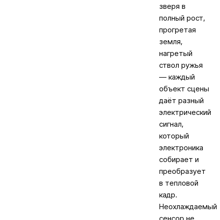
зверя в
полный рост,
прогретая
земля,
нагретый
ствол ружья
— каждый
объект сцены
даёт разный
электрический
сигнал,
который
электроника
собирает и
преобразует
в тепловой
кадр.
Неохлаждаемый
сенсор не