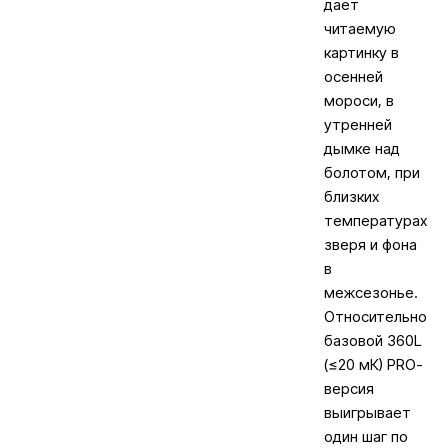
даёт
читаемую
картинку в
осенней
мороси, в
утренней
дымке над
болотом, при
близких
температурах
зверя и фона
в
межсезонье.
Относительно
базовой 360L
(≤20 мК) PRO-
версия
выигрывает
один шаг по