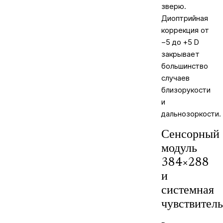
зверю.
Диоптрийная
коррекция от
−5 до +5 D
закрывает
большинство
случаев
близорукости
и
дальнозоркости.
Сенсорный
модуль
384×288
и
системная
чувствител