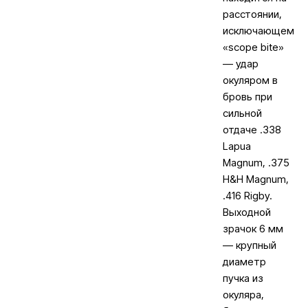
расстоянии,
исключающем
«scope bite»
— удар
окуляром в
бровь при
сильной
отдаче .338
Lapua
Magnum, .375
H&H Magnum,
.416 Rigby.
Выходной
зрачок 6 мм
— крупный
диаметр
пучка из
окуляра,