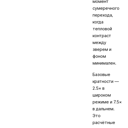
момент
сумеречного
перехода,
когда
тепловой
контраст
между
зверем и
фоном
минимален.
Базовые
кратности —
2.5× в
широком
режиме и 7.5×
в дальнем.
Это
расчётные