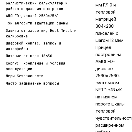
Баллистический калькулятор и
мм F/1.0 и
работа с дальним выстрелом
тепловой
AMOLED-дисплей 2560×2560
матрицей
TSR-алгоритм адаптации сцены
384×288
Защита от засветки, Heat Track и
пикселей с
калибровка
шагом 12 мкм.
Цифровой компас, запись и
Прицел
интерфейсы
построен на
Питание от пары 18650
AMOLED-
Корпус, крепление и условия
дисплее
эксплуатации
2560×2560,
Меры безопасности
системном
Часто задаваемые вопросы
NETD ≤18 мК
на нижнем
пороге шкалы
тепловой
чувствительност
расширенном