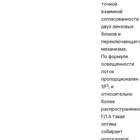
точной
взаимной
согласованности
двух линзовых
блоков и
переключающег
механизма.
По формуле
освещённости
поток
пропорционален
1/F², и
относительно
более
распространённ
F/1.4 такая
оптика
собирает
почти вдвое