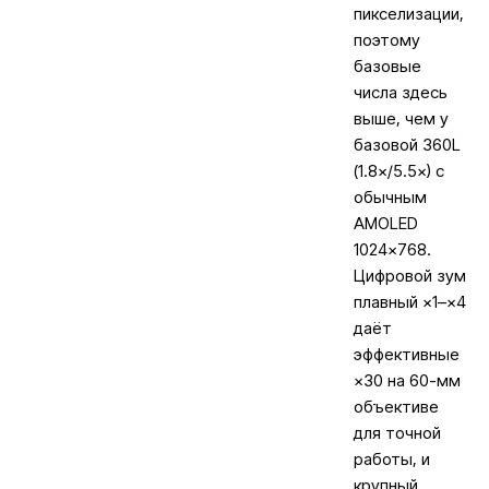
пикселизации,
поэтому
базовые
числа здесь
выше, чем у
базовой 360L
(1.8×/5.5×) с
обычным
AMOLED
1024×768.
Цифровой зум
плавный ×1–×4
даёт
эффективные
×30 на 60-мм
объективе
для точной
работы, и
крупный