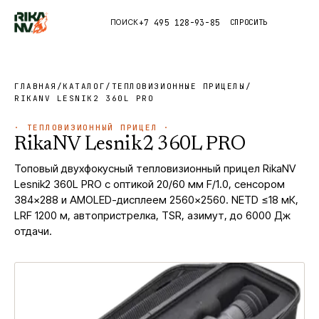
+7 495 128-93-85
СПРОСИТЬ
ПОИСК
Каталог
ГЛАВНАЯ
/
КАТАЛОГ
/
ТЕПЛОВИЗИОННЫЕ ПРИЦЕЛЫ
/
RIKANV LESNIK2 360L PRO
Приложения
·
ТЕПЛОВИЗИОННЫЙ ПРИЦЕЛ
·
RikaNV Lesnik2 360L PRO
Правда
Топовый двухфокусный тепловизионный прицел RikaNV
Lesnik2 360L PRO с оптикой 20/60 мм F/1.0, сенсором
Глоссарий
384×288 и AMOLED-дисплеем 2560×2560. NETD ≤18 мК,
LRF 1200 м, автопристрелка, TSR, азимут, до 6000 Дж
отдачи.