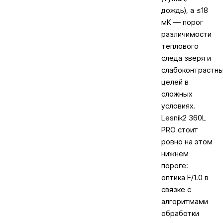
дождь), а ≤18
мК — порог
различимости
теплового
следа зверя и
слабоконтрастн
целей в
сложных
условиях.
Lesnik2 360L
PRO стоит
ровно на этом
нижнем
пороге:
оптика F/1.0 в
связке с
алгоритмами
обработки