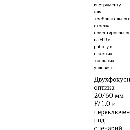
инструменту
для
требовательног
стрелка,
ориентированно
на ELR и
работу в
сложных
тепловых
условиях.
Двухфокусн
оптика
20/60 мм
F/1.0 и
переключен
под
сценарий