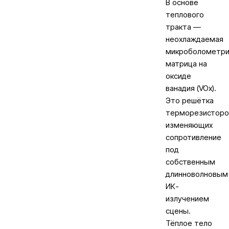
В основе
теплового
тракта —
неохлаждаемая
микроболометри
матрица на
оксиде
ванадия (VOx).
Это решётка
терморезисторо
изменяющих
сопротивление
под
собственным
длинноволновым
ИК-
излучением
сцены.
Тёплое тело