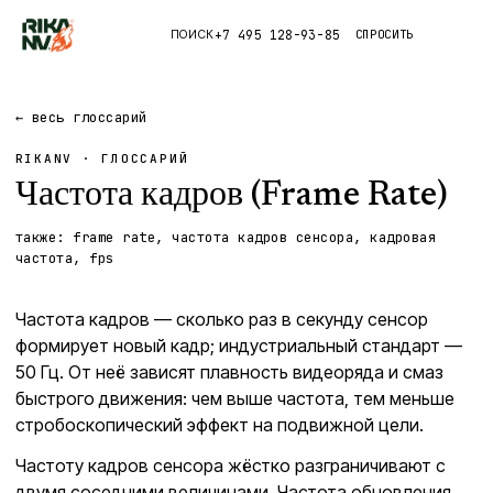
+7 495 128-93-85
СПРОСИТЬ
ПОИСК
Каталог
← весь глоссарий
RIKANV · ГЛОССАРИЙ
Приложения
Частота кадров (Frame Rate)
Правда
также:
frame rate, частота кадров сенсора, кадровая
частота, fps
Глоссарий
Частота кадров — сколько раз в секунду сенсор
формирует новый кадр; индустриальный стандарт —
50 Гц. От неё зависят плавность видеоряда и смаз
быстрого движения: чем выше частота, тем меньше
стробоскопический эффект на подвижной цели.
Частоту кадров сенсора жёстко разграничивают с
двумя соседними величинами. Частота обновления