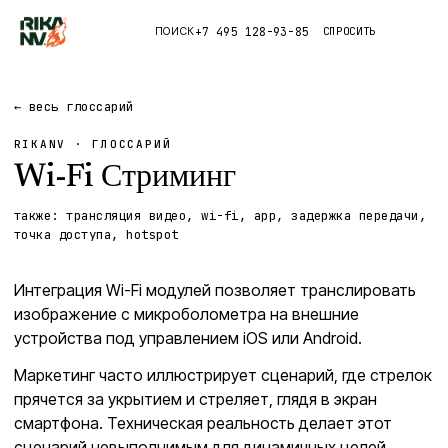
+7 495 128-93-85
СПРОСИТЬ
ПОИСК
Каталог
← весь глоссарий
RIKANV · ГЛОССАРИЙ
Приложения
Wi-Fi Стриминг
Правда
также:
трансляция видео, wi-fi, app, задержка передачи,
точка доступа, hotspot
Глоссарий
Интеграция Wi-Fi модулей позволяет транслировать
изображение с микроболометра на внешние
устройства под управлением iOS или Android.
Маркетинг часто иллюстрирует сценарий, где стрелок
прячется за укрытием и стреляет, глядя в экран
смартфона. Техническая реальность делает этот
сценарий невыполнимым для динамичных целей.