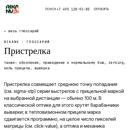
+7 495 128-93-85
СПРОСИТЬ
ПОИСК
Каталог
← весь глоссарий
RIKANV · ГЛОССАРИЙ
Приложения
Пристрелка
Правда
также:
обнуление, приведение к нормальному бою, zeroing,
ноль прицела, выверка
Глоссарий
Пристрелка совмещает среднюю точку попадания
(см. sigma-stp) серии выстрелов с прицельной маркой
на выбранной дистанции — обычно 100 м. В
классической оптике для этого крутят барабанчики
выверки; в тепловизионном прицеле марка
сдвигается программно, на целое число пикселей
матрицы (см. click-value), а оптика и механика