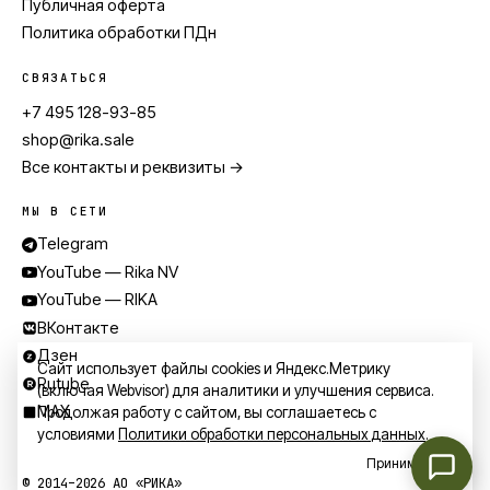
Публичная оферта
Политика обработки ПДн
СВЯЗАТЬСЯ
+7 495 128-93-85
shop@rika.sale
Все контакты и реквизиты →
МЫ В СЕТИ
Telegram
YouTube — Rika NV
YouTube — RIKA
ВКонтакте
Дзен
Сайт использует файлы cookies и Яндекс.Метрику
Rutube
(включая Webvisor) для аналитики и улучшения сервиса.
MAX
Продолжая работу с сайтом, вы соглашаетесь с
условиями
Политики обработки персональных данных
.
Принимаю
©
2014
–
2026
АО «РИКА»