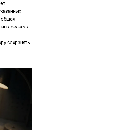
ает
указанных
х общая
ьных сеансах
ру сохранять