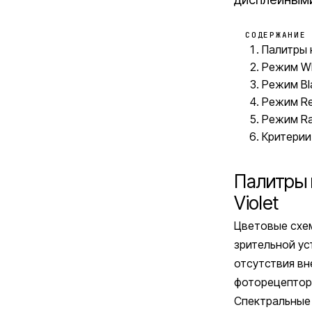
СОДЕРЖАНИЕ
Палитры н
Режим Wh
Режим Bl
Режим Re
Режим Ra
Критерии
Палитры н
Violet
Цветовые схем
зрительной ус
отсутствия вн
фоторецепторы
Спектральные 