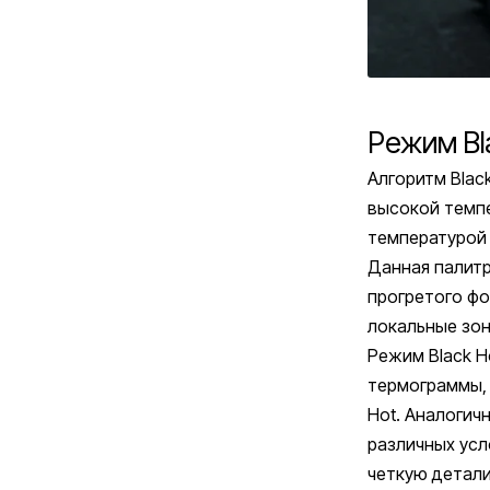
Режим Bl
Алгоритм Blac
высокой темпе
температурой
Данная палит
прогретого фо
локальные зон
Режим Black H
термограммы, 
Hot. Аналогич
различных усл
четкую детал