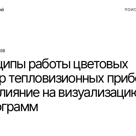
ий
ПОИ
-08
ипы работы цветовых
р тепловизионных при
влияние на визуализаци
ограмм