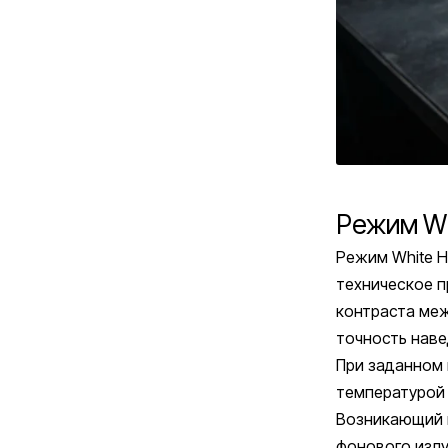
Режим Wh
Режим White 
техническое 
контраста меж
точность наве
При заданном 
температурой
Возникающий в
фонового излу