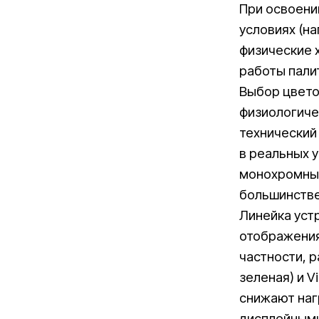
При освоени
условиях (н
физические 
работы пали
Выбор цвето
физиологиче
технический
в реальных 
монохромные
большинстве
Линейка уст
отображения
частности, р
зеленая) и V
снижают наг
дисплейным