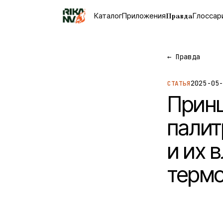
Каталог
Приложения
Глоссар
Правда
←
Правда
2025-05
СТАТЬЯ
Принц
палит
и их 
терм