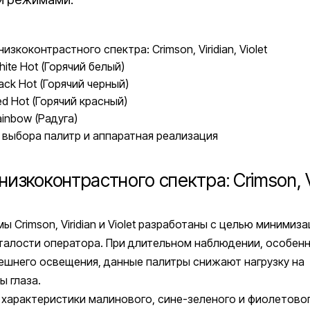
изкоконтрастного спектра: Crimson, Viridian, Violet
ite Hot (Горячий белый)
ack Hot (Горячий черный)
d Hot (Горячий красный)
inbow (Радуга)
 выбора палитр и аппаратная реализация
изкоконтрастного спектра: Crimson, Vi
ы Crimson, Viridian и Violet разработаны с целью минимиз
талости оператора. При длительном наблюдении, особенн
ешнего освещения, данные палитры снижают нагрузку на
 глаза.
характеристики малинового, сине-зеленого и фиолетово