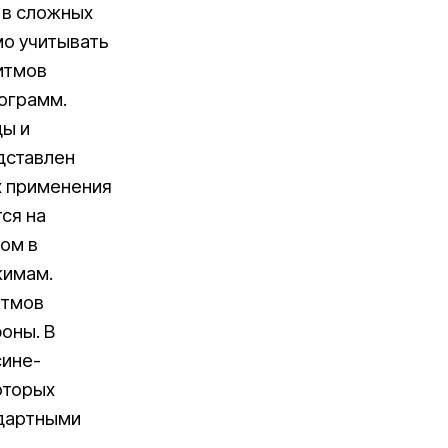
 в сложных
мо учитывать
итмов
ограмм.
ды и
дставлен
х применения
ся на
ом в
жимам.
итмов
оны. В
сине-
оторых
ндартными