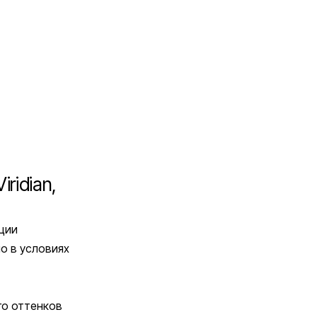
ridian,
ации
о в условиях
го оттенков