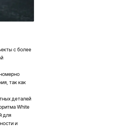
ъекты с более
ой
вномерно
ия, так как
стных деталей
оритма White
й для
ности и