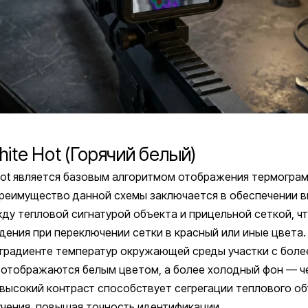
ite Hot (Горячий белый)
Hot является базовым алгоритмом отображения термогра
преимущество данной схемы заключается в обеспечении 
ду тепловой сигнатурой объекта и прицельной сеткой, ч
дения при переключении сетки в красный или иные цвета.
градиенте температур окружающей среды участки с боле
 отображаются белым цветом, а более холодный фон — ч
ысокий контраст способствует сегрегации теплового об
чения, повышая точность идентификации.