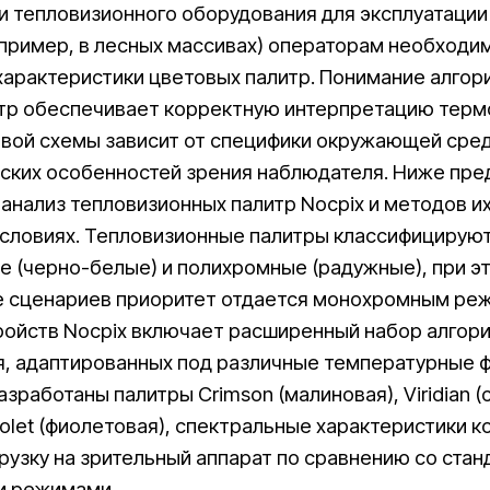
и тепловизионного оборудования для эксплуатации
апример, в лесных массивах) операторам необходи
характеристики цветовых палитр. Понимание алгор
тр обеспечивает корректную интерпретацию терм
вой схемы зависит от специфики окружающей сре
ских особенностей зрения наблюдателя. Ниже пре
 анализ тепловизионных палитр Nocpix и методов и
условиях. Тепловизионные палитры классифицируют
 (черно-белые) и полихромные (радужные), при эт
 сценариев приоритет отдается монохромным ре
ройств Nocpix включает расширенный набор алгор
, адаптированных под различные температурные ф
азработаны палитры Crimson (малиновая), Viridian (
iolet (фиолетовая), спектральные характеристики к
рузку на зрительный аппарат по сравнению со ста
и режимами.