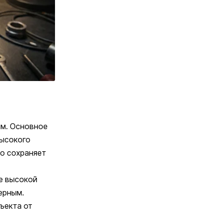
мм. Основное
высокого
то сохраняет
е высокой
ерным.
ъекта от