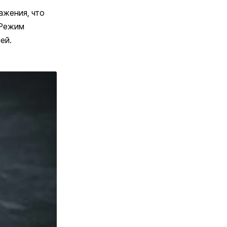
ажения, что
 Режим
ей.