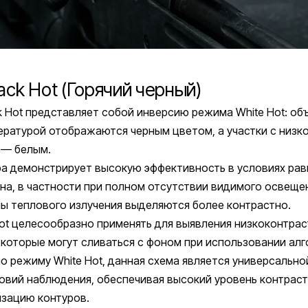
ack Hot (Горячий черный)
k Hot представляет собой инверсию режима White Hot: об
ратурой отображаются черным цветом, а участки с низк
 — белым.
ра демонстрирует высокую эффективность в условиях ра
на, в частности при полном отсутствии видимого освещен
ы теплового излучения выделяются более контрастно.
ot целесообразно применять для выявления низкоконтра
которые могут сливаться с фоном при использовании алг
но режиму White Hot, данная схема является универсально
овий наблюдения, обеспечивая высокий уровень контраст
изацию контуров.