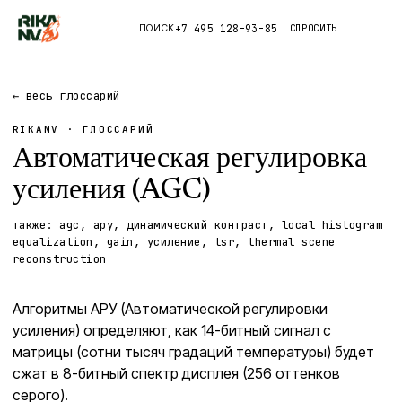
+7 495 128-93-85
СПРОСИТЬ
ПОИСК
Каталог
← весь глоссарий
RIKANV · ГЛОССАРИЙ
Приложения
Автоматическая регулировка
Правда
усиления (AGC)
также:
agc, ару, динамический контраст, local histogram
Глоссарий
equalization, gain, усиление, tsr, thermal scene
reconstruction
Алгоритмы АРУ (Автоматической регулировки
усиления) определяют, как 14-битный сигнал с
матрицы (сотни тысяч градаций температуры) будет
сжат в 8-битный спектр дисплея (256 оттенков
серого).