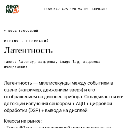
+7 495 128-93-85
СПРОСИТЬ
ПОИСК
Каталог
← весь глоссарий
RIKANV · ГЛОССАРИЙ
Приложения
Латентность
Правда
также:
latency, задержка, image lag, задержка
изображения
Глоссарий
Латентность — миллисекунды между событием в
сцене (например, движением зверя) и его
отображением на дисплее прибора. Складывается из:
детекции излучения сенсором + АЦП + цифровой
обработки (DSP) + вывода на дисплей.
Классы на рынке:
· Топ ≤ 60 мс — на подвижной цели задержка не