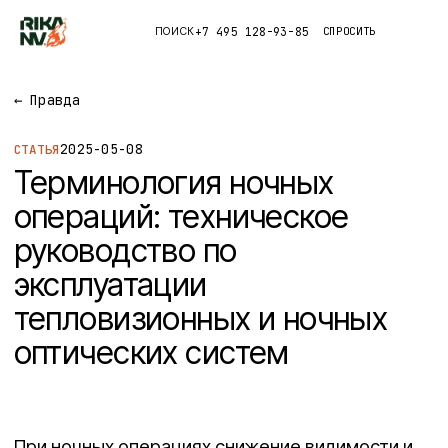
+7 495 128-93-85
СПРОСИТЬ
ПОИСК
Каталог
←
Правда
2025-05-08
СТАТЬЯ
Приложения
Терминология ночных
Правда
операций: техническое
руководство по
Глоссарий
эксплуатации
тепловизионных и ночных
оптических систем
При ночных операциях снижение видимости и